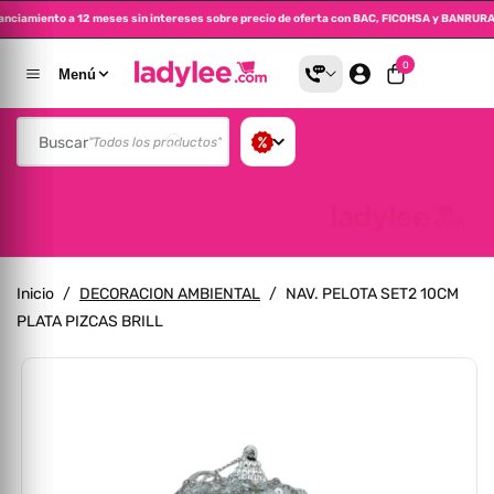
inanciamiento a 12 meses sin intereses sobre precio de oferta con BAC, FICOHSA y BANRU
altar Al Contenido
0 artículos
0
Menú
Buscar
"Todos los productos"
Inicio
/
DECORACION AMBIENTAL
/
NAV. PELOTA SET2 10CM
PLATA PIZCAS BRILL
A La Información Del Producto