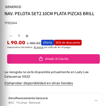
GENERICO
NAV. PELOTA SET2 10CM PLATA PIZCAS BRILL
SKU:
1110344
Cantidad
Disminuir cantidad para NAV. PELOTA SET2 10
Aumentar cantidad para NAV. PELOTA 
L 90.00
Oferta
50% de descuento
L 180.00
Impuestos incluidos.
El envío
se calcula en el pago.
Añadir Al Carrito
La recogida no está disponible actualmente en
Lady Lee
Catacamas E022
Comprobar disponibilidad en otras tiendas
Extrafinanciamiento bancario
BAC · Ficohsa · Banrural