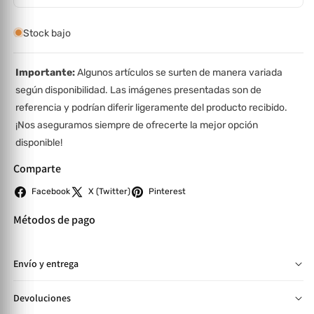
Stock bajo
Importante:
Algunos artículos se surten de manera variada
según disponibilidad. Las imágenes presentadas son de
referencia y podrían diferir ligeramente del producto recibido.
¡Nos aseguramos siempre de ofrecerte la mejor opción
disponible!
Comparte
Facebook
X (Twitter)
Pinterest
Métodos de pago
Envío y entrega
📦 Entregas en SPS y TGU de 2 a 4 días hábiles. Otras zonas:
Devoluciones
4 a 10 días según cobertura y pago confirmado. 🛋️ Artículos