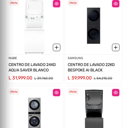
Oferta
Oferta
Proveedor:
MABE
Proveedor:
SAMSUNG
CENTRO DE LAVADO 24KG
CENTRO DE LAVADO 22KG
AQUA SAVER BLANCO
BESPOKE AI BLACK
L 31,999.00
L 39,999.00
L 39,760.00
L 54,215.00
Oferta
Oferta