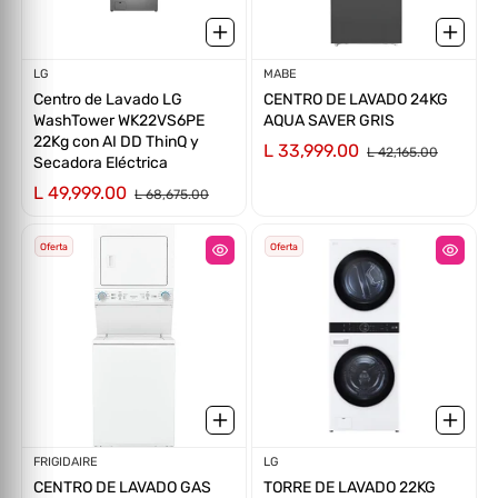
Proveedor:
LG
Proveedor:
MABE
Centro de Lavado LG
CENTRO DE LAVADO 24KG
WashTower WK22VS6PE
AQUA SAVER GRIS
22Kg con AI DD ThinQ y
L 33,999.00
L 42,165.00
Secadora Eléctrica
L 49,999.00
L 68,675.00
Oferta
Oferta
Proveedor:
FRIGIDAIRE
Proveedor:
LG
CENTRO DE LAVADO GAS
TORRE DE LAVADO 22KG