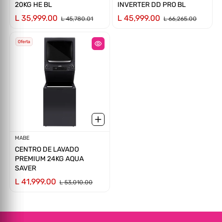
20KG HE BL
INVERTER DD PRO BL
L 35,999.00
L 45,999.00
Ú
L
T
P
R
T
N
I
D
L 45,780.01
L 66,265.00
I
MA O
O
U
AD
Oferta
Proveedor:
MABE
CENTRO DE LAVADO
PREMIUM 24KG AQUA
SAVER
L 41,999.00
L 53,010.00