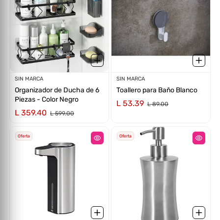
Proveedor:
SIN MARCA
Proveedor:
SIN MARCA
Organizador de Ducha de 6
Toallero para Baño Blanco
Piezas - Color Negro
L 53.39
L 89.00
L 359.40
L 599.00
Oferta
Oferta