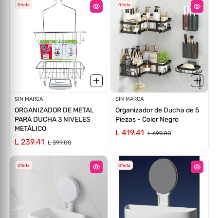
Oferta
Oferta
Proveedor:
SIN MARCA
Proveedor:
SIN MARCA
ORGANIZADOR DE METAL
Organizador de Ducha de 5
PARA DUCHA 3 NIVELES
Piezas - Color Negro
METÁLICO
L 419.41
L 699.00
L 239.41
L 399.00
Oferta
Oferta