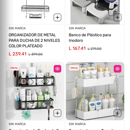
Proveedor:
SIN MARCA
Proveedor:
SIN MARCA
ORGANIZADOR DE METAL
Banco de Plástico para
PARA DUCHA DE 2 NIVELES
Inodoro
COLOR PLATEADO
L 167.41
L 279.00
L 239.41
L 399.00
Oferta
Oferta
Proveedor:
SIN MARCA
Proveedor:
SIN MARCA