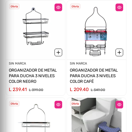
Oferta
Oferta
Proveedor:
SIN MARCA
Proveedor:
SIN MARCA
ORGANIZADOR DE METAL
ORGANIZADOR DE METAL
PARA DUCHA 3 NIVELES
PARA DUCHA 3 NIVELES
COLOR NEGRO
COLOR CAFÉ
L 239.41
L 209.40
L 399.00
L 349.00
Oferta
Oferta