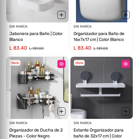
Proveedor:
SIN MARCA
Proveedor:
SIN MARCA
Jabonera para Baño | Color
Organizador para Baño de
Blanco
16x7x17 cm | Color Blanco
L 83.40
L 83.40
L 139.00
L 139.00
Oferta
Oferta
Proveedor:
SIN MARCA
Proveedor:
SIN MARCA
Organizador de Ducha de 2
Estante Organizador para
Piezas - Color Negro
baño de 32x17 cm | Color