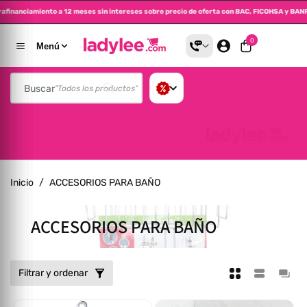
Extrafinanciamiento a 12 meses sin intereses sobre precio de oferta con BAC, FICOHSA
altar Al Contenido
0 artículos
0
Menú
Buscar
"Todos los productos"
Inicio
/
ACCESORIOS PARA BAÑO
Colección:
ACCESORIOS PARA BAÑO
Filtrar y ordenar