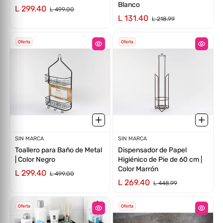
Blanco
L 299.40
L 499.00
L 131.40
L 218.99
Oferta
Oferta
Proveedor:
SIN MARCA
Proveedor:
SIN MARCA
Toallero para Baño de Metal
Dispensador de Papel
| Color Negro
Higiénico de Pie de 60 cm |
Color Marrón
L 299.40
L 499.00
L 269.40
L 448.99
Oferta
Oferta