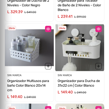
Organizador de Ducha de 2
Organizador para Tocador
Niveles - Color Negro
de Baño de 2 Niveles - Color
Blanco
L 329.39
L 549.00
L 239.41
L 399.00
Oferta
Oferta
Proveedor:
SIN MARCA
Proveedor:
SIN MARCA
Organizador Multiusos para
Organizador para Ducha de
baño Color Blanco 20x14
31x22 cm | Color Blanco
cm
L 149.40
L 249.00
L 149.40
L 249.00
Oferta
Oferta