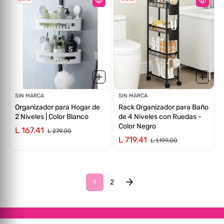
Proveedor:
SIN MARCA
Proveedor:
SIN MARCA
Organizador para Hogar de
Rack Organizador para Baño
2 Niveles | Color Blanco
de 4 Niveles con Ruedas -
Color Negro
L 167.41
L 279.00
L 719.41
L 1,199.00
2
1