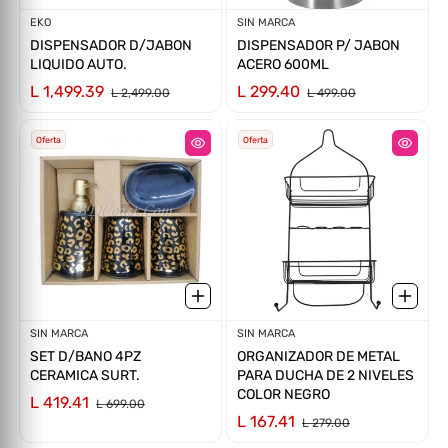
Proveedor:
EKO
Proveedor:
SIN MARCA
DISPENSADOR D/JABON
DISPENSADOR P/ JABON
LIQUIDO AUTO.
ACERO 600ML
L 1,499.39
L 299.40
L 2,499.00
L 499.00
Oferta
Oferta
Proveedor:
SIN MARCA
Proveedor:
SIN MARCA
SET D/BANO 4PZ
ORGANIZADOR DE METAL
CERAMICA SURT.
PARA DUCHA DE 2 NIVELES
COLOR NEGRO
L 419.41
L 699.00
L 167.41
L 279.00