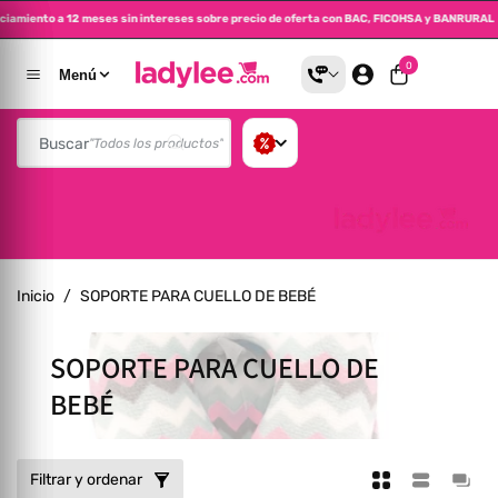
anciamiento a 12 meses sin intereses sobre precio de oferta con BAC, FICOHSA y BANRURA
altar Al Contenido
0 artículos
0
Menú
Buscar
"Todos los productos"
Inicio
/
SOPORTE PARA CUELLO DE BEBÉ
Colección:
SOPORTE PARA CUELLO DE
BEBÉ
Filtrar y ordenar