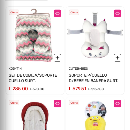
Oferta
Oferta
Proveedor:
KOBYTIN
Proveedor:
CUTEBABIES
SET DE COBIJA/SOPORTE
SOPORTE P/CUELLO
CUELLO SURT.
D/BEBE EN BANERA SURT.
L 285.00
L 579.51
L 570.00
L 1,159.00
Oferta
Oferta