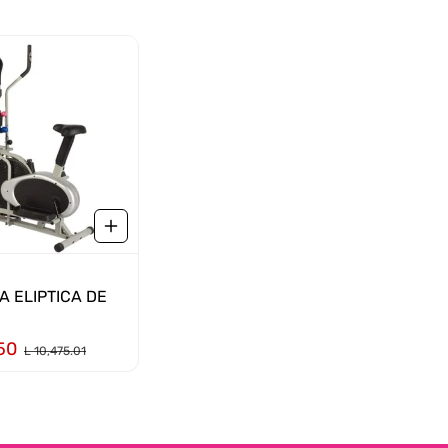
:
A ELIPTICA DE
50
L 10,475.01