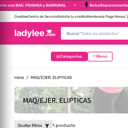
de oferta con BAC, FICOHSA y BANRURAL
Extrafinanciamien
altar Al Contenido
Credilee
Centro de Servicio
Solicita tu crédito
Membresía Paga Menos
Buscar
"Todos los productos"
Categorías
Menú
Inicio
/
MAQ/EJER. ELIPTICAS
Colección:
MAQ/EJER. ELIPTICAS
1 producto
Ocultar filtros