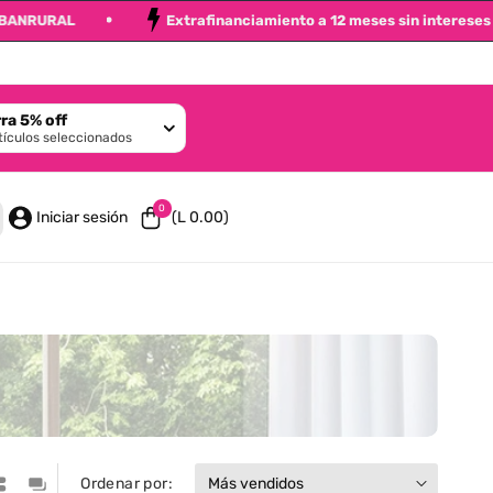
SA y BANRURAL
Extrafinanciamiento a 12 meses sin intere
ra 5% off
tículos seleccionados
0 artículos
0
Iniciar sesión
(L 0.00)
Ordenar por: