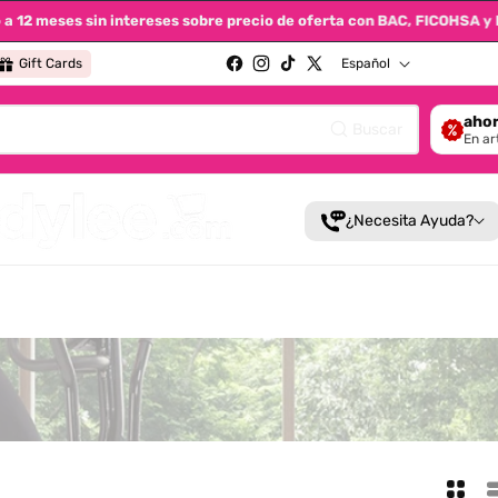
to a 12 meses sin intereses sobre precio de oferta con BAC, FICOH
Idioma
Gift Cards
Español
Facebook
Instagram
TikTok
X (Twitter)
ahor
Buscar
En ar
¿Necesita Ayuda?