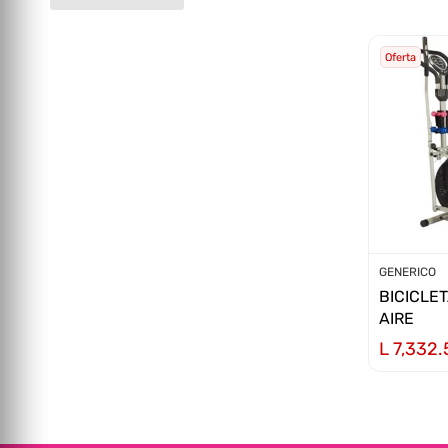
Oferta
Proveedor
GENERICO
BICICLET
AIRE
L 7,332.