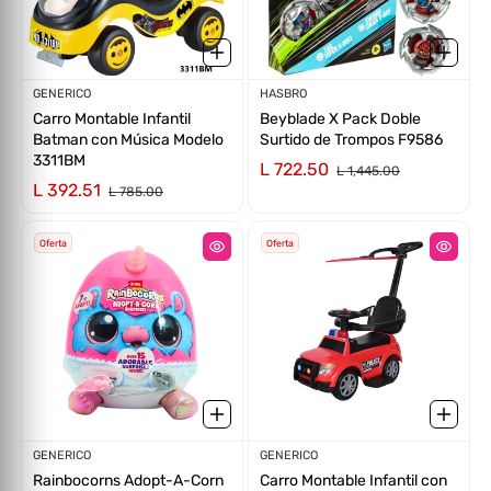
Proveedor:
GENERICO
Proveedor:
HASBRO
Carro Montable Infantil
Beyblade X Pack Doble
Batman con Música Modelo
Surtido de Trompos F9586
3311BM
L 722.50
L 1,445.00
L 392.51
L 785.00
Oferta
Oferta
Proveedor:
GENERICO
Proveedor:
GENERICO
Rainbocorns Adopt-A-Corn
Carro Montable Infantil con