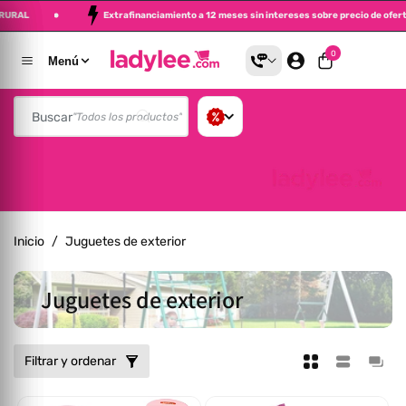
 y BANRURAL
Extrafinanciamiento a 12 meses sin intereses sobre precio d
altar Al Contenido
0 artículos
0
Menú
Buscar
"Todos los productos"
Inicio
/
Juguetes de exterior
Colección:
Juguetes de exterior
Filtrar y ordenar