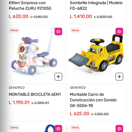
Kitten Sorpresa con
Sombrilla Integrada | Modelo
Peluche ZURU 92105G
FD-6822
L 620.00
L 1,410.00
L 1,240.00
L 2,820.00
Oferta
Oferta
Proveedor:
GENERICO
Proveedor:
GENERICO
MONTABLE BICICLETA 6EN1
Montable Carro de
Construcción con Sonido
L 1,190.01
L 2,380.01
QX-5506-1B
L 625.00
L 1,250.00
Oferta
Oferta