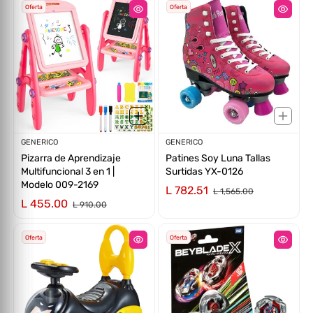
Oferta
Oferta
Proveedor:
GENERICO
Proveedor:
GENERICO
Pizarra de Aprendizaje
Patines Soy Luna Tallas
Multifuncional 3 en 1 |
Surtidas YX-0126
Modelo 009-2169
L 782.51
L 1,565.00
L 455.00
L 910.00
Oferta
Oferta