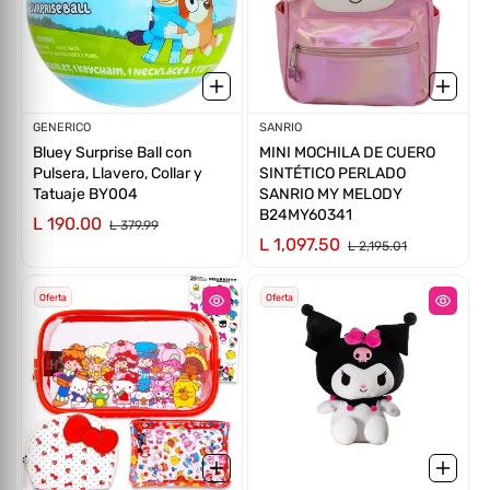
Proveedor:
GENERICO
Proveedor:
SANRIO
Bluey Surprise Ball con
MINI MOCHILA DE CUERO
Pulsera, Llavero, Collar y
SINTÉTICO PERLADO
Tatuaje BY004
SANRIO MY MELODY
B24MY60341
L 190.00
L 379.99
L 1,097.50
L 2,195.01
Oferta
Oferta