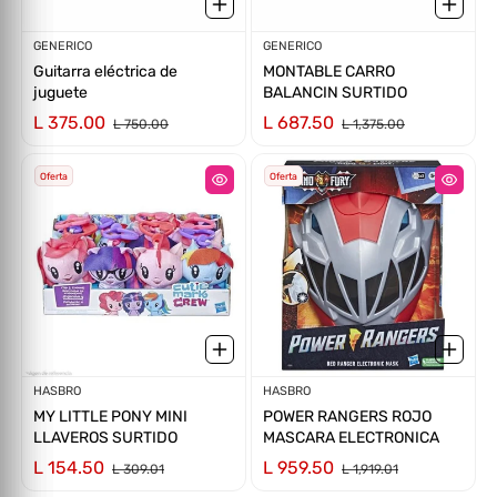
Proveedor:
GENERICO
Proveedor:
GENERICO
Guitarra eléctrica de
MONTABLE CARRO
juguete
BALANCIN SURTIDO
L 375.00
L 687.50
L 750.00
L 1,375.00
Oferta
Oferta
Proveedor:
HASBRO
Proveedor:
HASBRO
MY LITTLE PONY MINI
POWER RANGERS ROJO
LLAVEROS SURTIDO
MASCARA ELECTRONICA
L 154.50
L 959.50
L 309.01
L 1,919.01