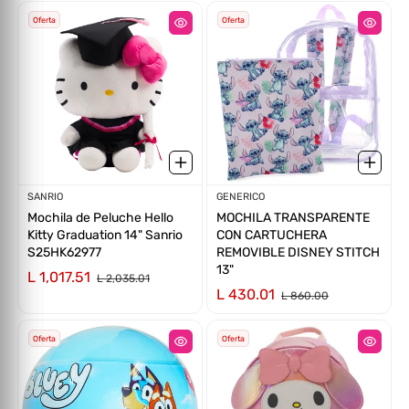
Oferta
Oferta
Proveedor:
SANRIO
Proveedor:
GENERICO
Mochila de Peluche Hello
MOCHILA TRANSPARENTE
Kitty Graduation 14" Sanrio
CON CARTUCHERA
S25HK62977
REMOVIBLE DISNEY STITCH
13"
L 1,017.51
L 2,035.01
L 430.01
L 860.00
Oferta
Oferta