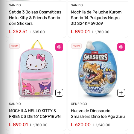
Proveedor:
SANRIO
Proveedor:
SANRIO
Set de 3 Bolsas Cosméticas
Mochila de Peluche Kuromi
Hello Kitty & Friends Sanrio
Sanrio 14 Pulgadas Negro
con Stickers
3D S24KM59069
L 252.51
L 890.01
Ú
L
T
P
R
T
N
I
D
L 505.00
L 1,780.00
I
MA O
O
U
AD
Oferta
Oferta
Proveedor:
SANRIO
Proveedor:
GENERICO
MOCHILA HELLO KITTY &
Huevo de Dinosaurio
FRIENDS DE 16" C6PF18WN
Smashers Dino Ice Age Zuru
L 890.01
L 620.00
L 1,780.00
L 1,240.00