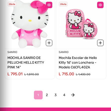
Oferta
Oferta
Proveedor:
SANRIO
Proveedor:
SANRIO
MOCHILA SANRIO DE
Mochila Escolar de Hello
PELUCHE HELLO KITTY
Kitty 16" con Lonchera -
PINK 14"
Modelo C6CFL40ZA
L 795.01
L 715.00
L 1,590.00
L 1,430.00
2
3
4
1