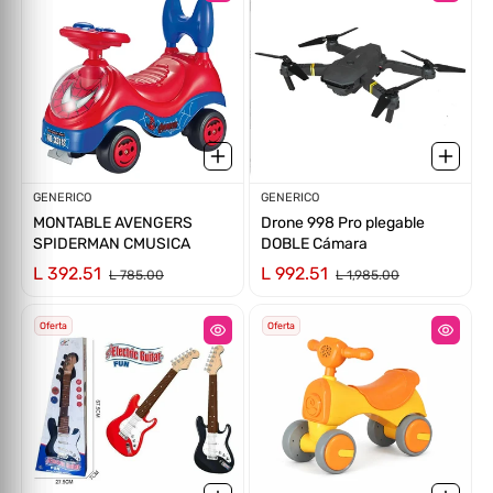
Proveedor:
GENERICO
Proveedor:
GENERICO
MONTABLE AVENGERS
Drone 998 Pro plegable
SPIDERMAN CMUSICA
DOBLE Cámara
L 392.51
L 992.51
L 785.00
L 1,985.00
Oferta
Oferta