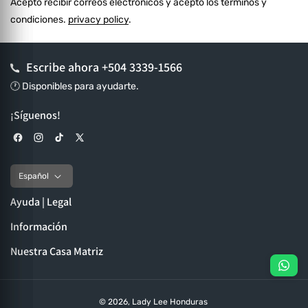
Acepto recibir correos electrónicos y acepto los términos y
condiciones.
privacy policy
.
Escribe ahora
+504 3339-1566
🕐 Disponibles para ayudarte.
¡Síguenos!
Facebook
Instagram
TikTok
X (Twitter)
Español
Ayuda | Legal
Información
Nuestra Casa Matriz
© 2026,
Lady Lee Honduras