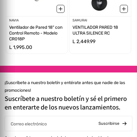
Proveedor:
NAVIA
Proveedor:
SAMURAI
Ventilador de Pared 18" con
VENTILADOR PARED 18
Control Remoto - Modelo
ULTRA SILENCE RC
CR018P
L 2,449.99
L 1,995.00
¡Suscríbete a nuestro boletín y entérate antes que nadie de las
promociones!
Suscríbete a nuestro boletín y sé el primero
en enterarte de los nuevos lanzamientos.
Suscribirse
Correo electrónico