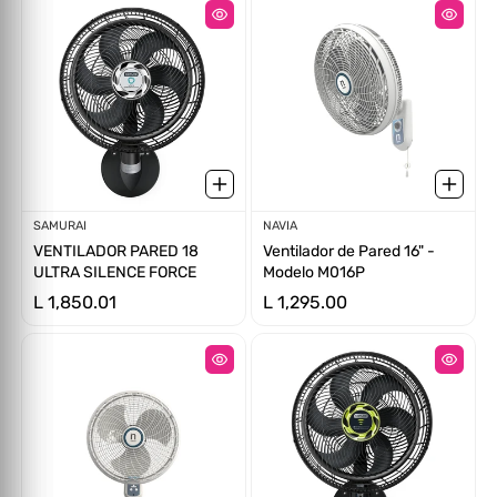
Proveedor:
SAMURAI
Proveedor:
NAVIA
VENTILADOR PARED 18
Ventilador de Pared 16" -
ULTRA SILENCE FORCE
Modelo M016P
L 1,850.01
L 1,295.00