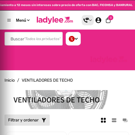
nciamiento a 12 meses sin intereses sobre precio de oferta con BAC, FICOHSA y BANRURAL
altar Al Contenido
0 artículos
0
Menú
Buscar
"Todos los productos"
Inicio
/
VENTILADORES DE TECHO
Colección:
VENTILADORES DE TECHO
Filtrar y ordenar