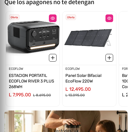
Que los apagones no te detengan
Oferta
Oferta
Proveedor:
ECOFLOW
Proveedor:
ECOFLOW
Prov
FORZA
ESTACION PORTATIL
Panel Solar Bifacial
Bater
ECOFLOW RIVER 3 PLUS
EcoFlow 220W
1000
268WH
Confi
L 12,495.00
L 7,995.00
L 2,
L 8,695.00
L 13,095.00
Ver todos