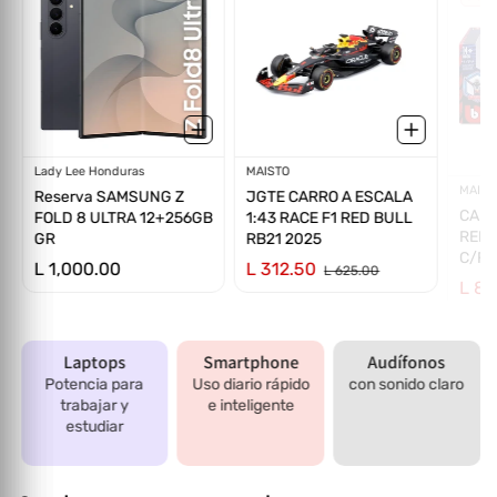
Proveedor:
Lady Lee Honduras
Proveedor:
MAISTO
Prov
MAIST
Reserva SAMSUNG Z
JGTE CARRO A ESCALA
CARR
FOLD 8 ULTRA 12+256GB
1:43 RACE F1 RED BULL
RED 
GR
RB21 2025
C/FI
L 1,000.00
L 312.50
L 89
L 625.00
Laptops
Smartphone
Audífonos
Potencia para
Uso diario rápido
con sonido claro
trabajar y
e inteligente
estudiar