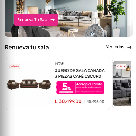
Renueva Tu Sala
Renueva tu sala
Ver todos
Proveedor:
INTAP
Oferta
Oferta
JUEGO DE SALA CANADA
3 PIEZAS CAFÉ OSCURO
L 30,499.00
L 40,495.00
totales