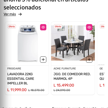
seleccionados
Ver más
Oferta
Oferta
Oferta
Proveedor:
FRIGIDAIRE
Proveedor:
ACME FURNITURE
Prov
GE
LAVADORA 22KG
JGO. DE COMEDOR RED.
ESTU
ESSENTIAL CARE
MARMOL 4P
QUEM
IMPELLER BL
L 15,499.00
L 13
L 11,999.00
L 18,070.00
L 24,090.00