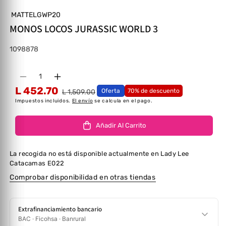
MATTELGWP20
MONOS LOCOS JURASSIC WORLD 3
SKU:
1098878
Cantidad
Disminuir cantidad para MONOS LOCOS JURA
Aumentar cantidad para MONOS LOCO
L 452.70
Oferta
70% de descuento
L 1,509.00
Impuestos incluidos.
El envío
se calcula en el pago.
Añadir Al Carrito
La recogida no está disponible actualmente en
Lady Lee
Catacamas E022
Comprobar disponibilidad en otras tiendas
Extrafinanciamiento bancario
BAC · Ficohsa · Banrural