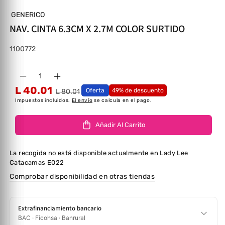
GENERICO
NAV. CINTA 6.3CM X 2.7M COLOR SURTIDO
SKU:
1100772
Cantidad
Disminuir cantidad para NAV. CINTA 6.3CM X 
Aumentar cantidad para NAV. CINTA 6
L 40.01
Oferta
49% de descuento
L 80.01
Impuestos incluidos.
El envío
se calcula en el pago.
Añadir Al Carrito
La recogida no está disponible actualmente en
Lady Lee
Catacamas E022
Comprobar disponibilidad en otras tiendas
Extrafinanciamiento bancario
BAC · Ficohsa · Banrural