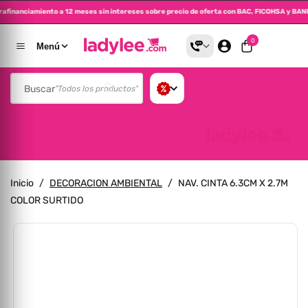
trafinanciamiento a 12 meses sin intereses sobre precio de oferta con BAC, FICOHSA y 
altar Al Contenido
0 artículos
0
Menú
Buscar
"Todos los productos"
Inicio
/
DECORACION AMBIENTAL
/
NAV. CINTA 6.3CM X 2.7M
COLOR SURTIDO
A La Información Del Producto