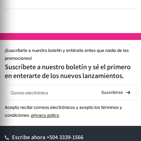
Reembolso total o parcial presentando la factura original
nuestras Políticas de Envío.
dentro de los 7 días posteriores a la recepción, varias opciones
de reembolso. Todo costo de envío corre por cuenta del
cliente. ⚠️ Consulta más en nuestras Políticas de Reembolso.
¡Suscríbete a nuestro boletín y entérate antes que nadie de las
promociones!
Suscríbete a nuestro boletín y sé el primero
en enterarte de los nuevos lanzamientos.
Suscribirse
Correo electrónico
Acepto recibir correos electrónicos y acepto los términos y
condiciones.
privacy policy
.
Escribe ahora
+504 3339-1566