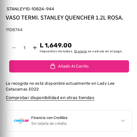
STANLEY10-10824-944
VASO TERMI. STANLEY QUENCHER 1.2L ROSA.
SKU:
1108744
L 1,649.00
Cantidad
Disminuir cantidad para VASO TERMI. STANL
Aumentar cantidad para VASO TERMI.
Impuestos incluidos.
El envío
se calcula en el pago.
Añadir Al Carrito
La recogida no está disponible actualmente en
Lady Lee
Catacamas E022
Comprobar disponibilidad en otras tiendas
Financia con Credilee
Sin tarjeta de crédito