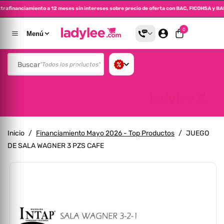
Extrafinanciamiento a 12 meses sin intereses sobre precio de oferta con BAC, FICOHSA
altar Al Contenido
0 artículos
0
Menú
Buscar
"Todos los productos"
Inicio
/
Financiamiento Mayo 2026 - Top Productos
/
JUEGO
DE SALA WAGNER 3 PZS CAFE
A La Información Del Producto