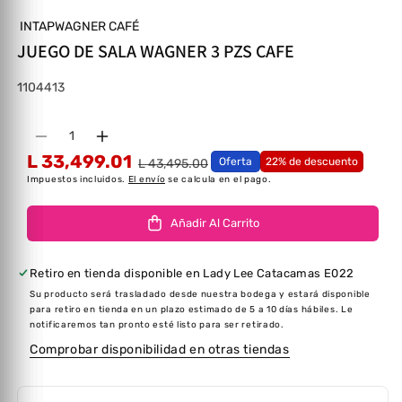
INTAPWAGNER CAFÉ
JUEGO DE SALA WAGNER 3 PZS CAFE
SKU:
1104413
Cantidad
Disminuir cantidad para JUEGO DE SALA WAG
Aumentar cantidad para JUEGO DE S
L 33,499.01
Oferta
22% de descuento
L 43,495.00
Impuestos incluidos.
El envío
se calcula en el pago.
Añadir Al Carrito
Retiro en tienda disponible en
Lady Lee Catacamas E022
Su producto será trasladado desde nuestra bodega y estará disponible
para retiro en tienda en un plazo estimado de 5 a 10 días hábiles. Le
notificaremos tan pronto esté listo para ser retirado.
Comprobar disponibilidad en otras tiendas