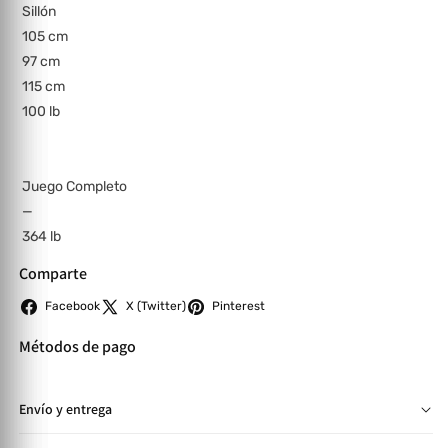
Sillón
105 cm
97 cm
115 cm
100 lb
Juego Completo
—
364 lb
Comparte
Facebook
X (Twitter)
Pinterest
Métodos de pago
Envío y entrega
📦 Entregas en SPS y TGU de 2 a 4 días hábiles. Otras zonas: