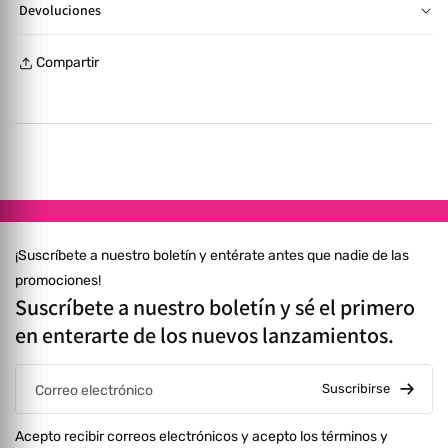
Devoluciones
4 a 10 días según cobertura y pago confirmado. 🛋️ Artículos
🛍️ Cambios y devoluciones aplican hasta 30 días tras la
grandes se envían desarmados en su empaque original.
Compartir
compra para productos sin usar y en su empaque original. 💰
Armado opcional con costo adicional. Consulta más en
Reembolso total o parcial presentando la factura original
nuestras Políticas de Envío.
dentro de los 7 días posteriores a la recepción, varias opciones
de reembolso. Todo costo de envío corre por cuenta del
cliente. ⚠️ Consulta más en nuestras Políticas de Reembolso.
¡Suscríbete a nuestro boletín y entérate antes que nadie de las
promociones!
Suscríbete a nuestro boletín y sé el primero
en enterarte de los nuevos lanzamientos.
Suscribirse
Correo electrónico
Acepto recibir correos electrónicos y acepto los términos y