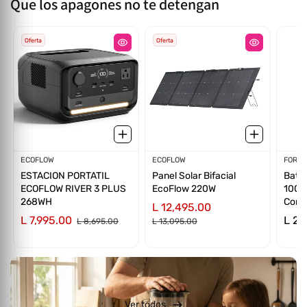
Que los apagones no te detengan
Oferta
Oferta
Proveedor:
ECOFLOW
Proveedor:
ECOFLOW
Prov
FORZA
ESTACION PORTATIL
Panel Solar Bifacial
Bater
ECOFLOW RIVER 3 PLUS
EcoFlow 220W
1000
268WH
Confi
L 12,495.00
L 7,995.00
L 2,
L 8,695.00
L 13,095.00
Ver todos