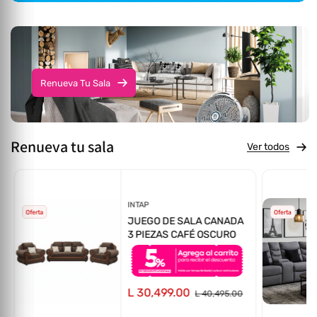
Renueva Tu Sala
Renueva tu sala
Ver todos
Proveedor:
INTAP
Oferta
Oferta
JUEGO DE SALA CANADA
3 PIEZAS CAFÉ OSCURO
L 30,499.00
L 40,495.00
totales