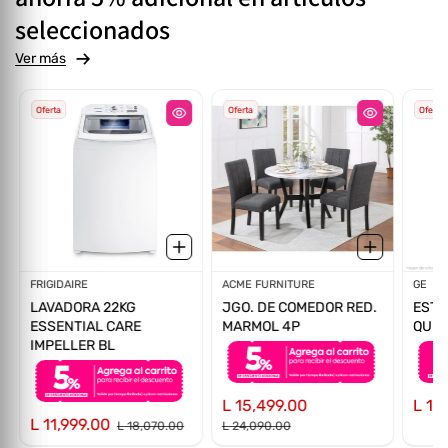
seleccionados
Ver más
Oferta
Oferta
Oferta
Proveedor:
FRIGIDAIRE
Proveedor:
ACME FURNITURE
Prov
GE
LAVADORA 22KG
JGO. DE COMEDOR RED.
ESTU
ESSENTIAL CARE
MARMOL 4P
QUEM
IMPELLER BL
L 15,499.00
L 13
L 11,999.00
L 18,070.00
L 24,090.00