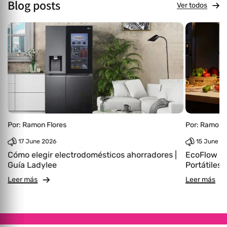
Blog posts
Ver todos
Por:
Ramon Flores
Por:
Ramon F
17 June 2026
15 June 2
Cómo elegir electrodomésticos ahorradores |
EcoFlow | 
Guía Ladylee
Portátiles
Leer más
Leer más