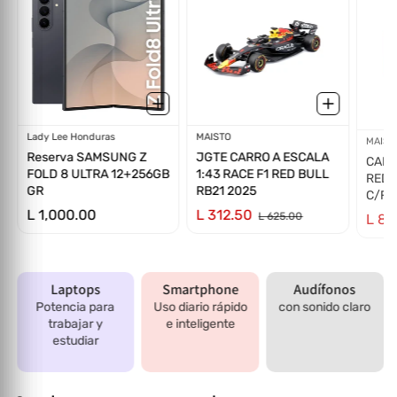
Proveedor:
Lady Lee Honduras
Proveedor:
MAISTO
Prov
MAIST
Reserva SAMSUNG Z
JGTE CARRO A ESCALA
CARR
FOLD 8 ULTRA 12+256GB
1:43 RACE F1 RED BULL
RED 
GR
RB21 2025
C/FI
L 1,000.00
L 312.50
L 89
L 625.00
Laptops
Smartphone
Audífonos
Potencia para
Uso diario rápido
con sonido claro
trabajar y
e inteligente
estudiar