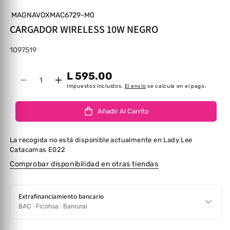
MAGNAVOXMAC6729-M0
CARGADOR WIRELESS 10W NEGRO
SKU:
1097519
L 595.00
Cantidad
Disminuir cantidad para CARGADOR WIRELES
Aumentar cantidad para CARGADOR 
Impuestos incluidos.
El envío
se calcula en el pago.
Añadir Al Carrito
La recogida no está disponible actualmente en
Lady Lee
Catacamas E022
Comprobar disponibilidad en otras tiendas
Extrafinanciamiento bancario
BAC · Ficohsa · Banrural