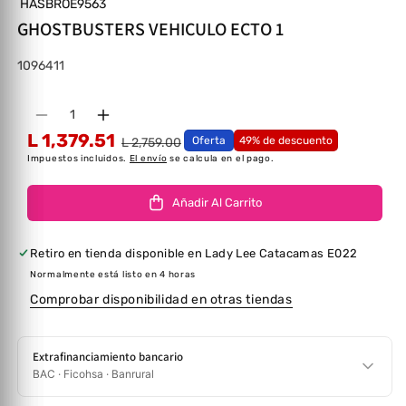
HASBROE9563
GHOSTBUSTERS VEHICULO ECTO 1
SKU:
1096411
Cantidad
Disminuir cantidad para GHOSTBUSTERS VEHI
Aumentar cantidad para GHOSTBUSTE
L 1,379.51
Oferta
49% de descuento
L 2,759.00
Impuestos incluidos.
El envío
se calcula en el pago.
Añadir Al Carrito
Retiro en tienda disponible en
Lady Lee Catacamas E022
Normalmente está listo en 4 horas
Comprobar disponibilidad en otras tiendas
Extrafinanciamiento bancario
BAC · Ficohsa · Banrural