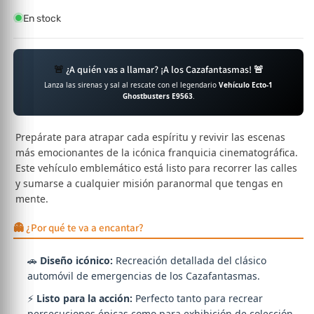
En stock
🚨
¿A quién vas a llamar? ¡A los Cazafantasmas! 🚨
Lanza las sirenas y sal al rescate con el legendario
Vehículo Ecto-1
Ghostbusters E9563
.
Prepárate para atrapar cada espíritu y revivir las escenas
más emocionantes de la icónica franquicia cinematográfica.
Este vehículo emblemático está listo para recorrer las calles
y sumarse a cualquier misión paranormal que tengas en
mente.
👻 ¿Por qué te va a encantar?
🚗
Diseño icónico:
Recreación detallada del clásico
automóvil de emergencias de los Cazafantasmas.
⚡
Listo para la acción:
Perfecto tanto para recrear
persecuciones épicas como para exhibición de colección.