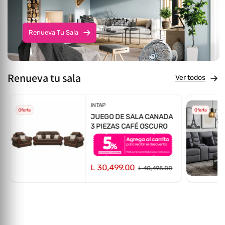
Renueva Tu Sala
Renueva tu sala
Ver todos
Proveedor:
INTAP
Oferta
Oferta
JUEGO DE SALA CANADA
3 PIEZAS CAFÉ OSCURO
L 30,499.00
L 40,495.00
totales