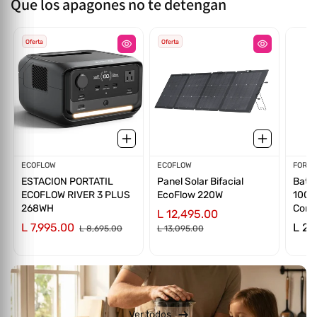
Que los apagones no te detengan
Oferta
Oferta
Proveedor:
ECOFLOW
Proveedor:
ECOFLOW
Prov
FORZA
ESTACION PORTATIL
Panel Solar Bifacial
Bater
ECOFLOW RIVER 3 PLUS
EcoFlow 220W
1000
268WH
Confi
L 12,495.00
L 7,995.00
L 2,
L 8,695.00
L 13,095.00
Ver todos