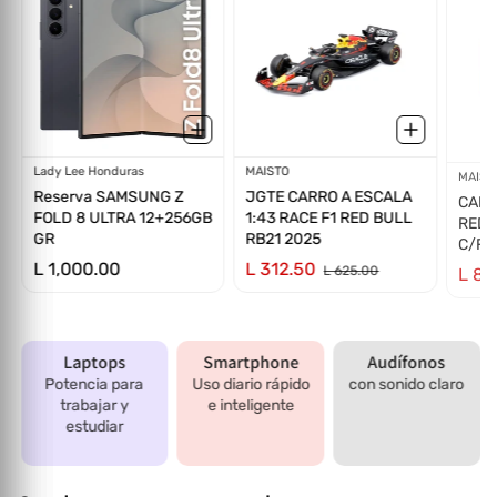
Proveedor:
Lady Lee Honduras
Proveedor:
MAISTO
Prov
MAIST
Reserva SAMSUNG Z
JGTE CARRO A ESCALA
CARR
FOLD 8 ULTRA 12+256GB
1:43 RACE F1 RED BULL
RED 
GR
RB21 2025
C/FI
L 1,000.00
L 312.50
L 89
L 625.00
Laptops
Smartphone
Audífonos
Potencia para
Uso diario rápido
con sonido claro
trabajar y
e inteligente
estudiar