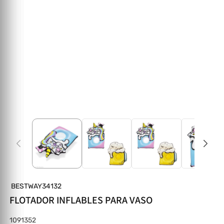
BESTWAY34132
FLOTADOR INFLABLES PARA VASO
SKU:
1091352