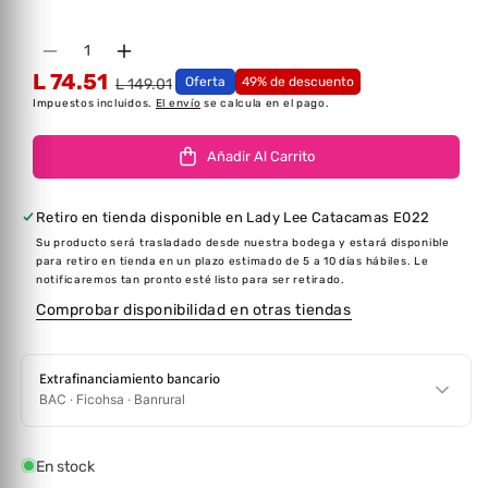
Cantidad
Disminuir cantidad para FLOTADOR INFLABLE
Aumentar cantidad para FLOTADOR I
L 74.51
Oferta
49% de descuento
L 149.01
Impuestos incluidos.
El envío
se calcula en el pago.
Añadir Al Carrito
Retiro en tienda disponible en
Lady Lee Catacamas E022
Su producto será trasladado desde nuestra bodega y estará disponible
para retiro en tienda en un plazo estimado de 5 a 10 días hábiles. Le
notificaremos tan pronto esté listo para ser retirado.
Comprobar disponibilidad en otras tiendas
Extrafinanciamiento bancario
BAC · Ficohsa · Banrural
En stock