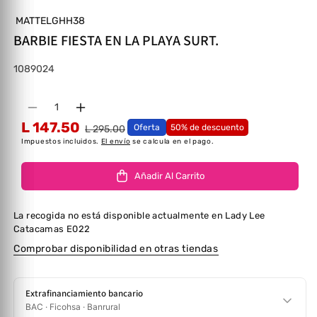
MATTELGHH38
BARBIE FIESTA EN LA PLAYA SURT.
SKU:
1089024
Cantidad
Disminuir cantidad para BARBIE FIESTA EN LA 
Aumentar cantidad para BARBIE FIEST
L 147.50
Oferta
50% de descuento
L 295.00
Impuestos incluidos.
El envío
se calcula en el pago.
Añadir Al Carrito
La recogida no está disponible actualmente en
Lady Lee
Catacamas E022
Comprobar disponibilidad en otras tiendas
Extrafinanciamiento bancario
BAC · Ficohsa · Banrural