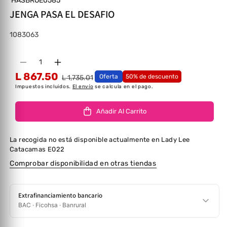
HASBROE0585
JENGA PASA EL DESAFIO
SKU:
1083063
Cantidad
Disminuir cantidad para JENGA PASA EL DESAF
Aumentar cantidad para JENGA PASA E
L 867.50
Oferta
50% de descuento
L 1,735.01
Impuestos incluidos.
El envío
se calcula en el pago.
Añadir Al Carrito
La recogida no está disponible actualmente en
Lady Lee
Catacamas E022
Comprobar disponibilidad en otras tiendas
Extrafinanciamiento bancario
BAC · Ficohsa · Banrural