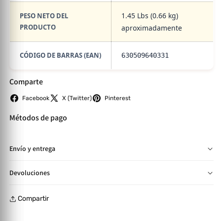
1.45 Lbs (0.66 kg)
PESO NETO DEL
PRODUCTO
aproximadamente
CÓDIGO DE BARRAS (EAN)
630509640331
Comparte
Facebook
X (Twitter)
Pinterest
Métodos de pago
Envío y entrega
📦 Entregas en SPS y TGU de 2 a 4 días hábiles. Otras zonas:
Devoluciones
4 a 10 días según cobertura y pago confirmado. 🛋️ Artículos
🛍️ Cambios y devoluciones aplican hasta 30 días tras la
grandes se envían desarmados en su empaque original.
Compartir
compra para productos sin usar y en su empaque original. 💰
Armado opcional con costo adicional. Consulta más en
Reembolso total o parcial presentando la factura original
nuestras Políticas de Envío.