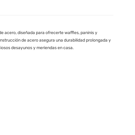
L
0
H
de acero, diseñada para ofrecerte waffles, paninis y
L
onstrucción de acero asegura una durabilidad prolongada y
iciosos desayunos y meriendas en casa.
C
N
D
H
+
L
L
E
H