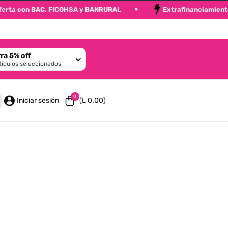
o de oferta con BAC, FICOHSA y BANRURAL
Extrafinanciam
ra 5% off
tículos seleccionados
L
L
0 artículos
0
Iniciar sesión
(L 0.00)
M
0
H
+
L
C
M
C