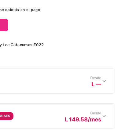
H
 3 EN 1 ACERO
a WAFLERA 3 EN 1 ACERO
se calcula en el pago.
+
L
C
y Lee Catacamas E022
C
H
Desde
L
L —
L
C
H
Desde
ERESES
L 149.58/mes
L