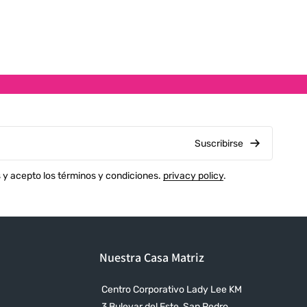
M
H
L
L
M
P
Suscribirse
H
s y acepto los términos y condiciones.
privacy policy
.
+
C
C
Nuestra Casa Matriz
2
H
Centro Corporativo Lady Lee KM
2
3 Bulevar del Este, San Pedro