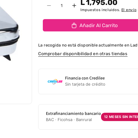
L 1,795.00
Cantidad
Disminuir cantidad para WAFLERA
Aumentar cantidad par
Impuestos incluidos.
El envío
Añadir Al Carrito
La recogida no está disponible actualmente en
Lad
Comprobar disponibilidad en otras tiendas
Financia con Credilee
Sin tarjeta de crédito
Extrafinanciamiento bancario
12 MESES SIN INT
BAC · Ficohsa · Banrural