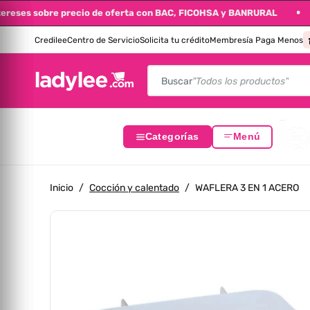
in intereses sobre precio de oferta con BAC, FICOHSA y BANRURAL
altar Al Contenido
Credilee
Centro de Servicio
Solicita tu crédito
Membresía Paga Menos
Buscar
"Todos los productos"
Categorías
Menú
Inicio
/
Cocción y calentado
/
WAFLERA 3 EN 1 ACERO
Saltar A La Información Del Producto