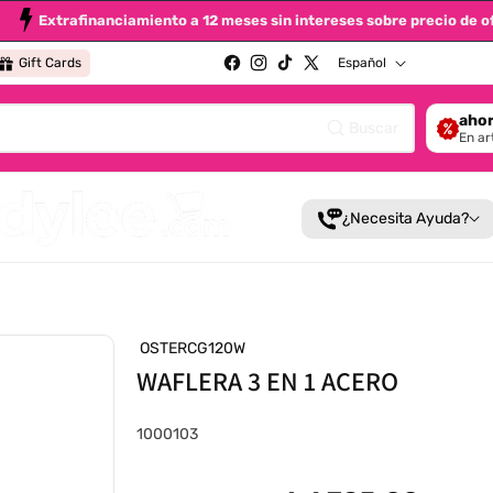
Extrafinanciamiento a 12 meses sin intereses sobre preci
Idioma
Gift Cards
Español
Facebook
Instagram
TikTok
X (Twitter)
ahor
Buscar
En ar
¿Necesita Ayuda?
OSTERCG120W
WAFLERA 3 EN 1 ACERO
SKU:
1000103