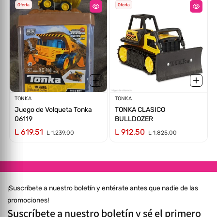
AD
Oferta
Oferta
Proveedor:
TONKA
Proveedor:
TONKA
Juego de Volqueta Tonka
TONKA CLASICO
06119
BULLDOZER
L 619.51
L 912.50
L 1,239.00
L 1,825.00
¡Suscríbete a nuestro boletín y entérate antes que nadie de las
promociones!
Suscríbete a nuestro boletín y sé el primero