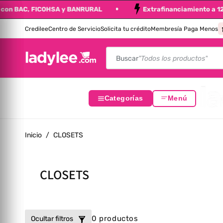
ferta con BAC, FICOHSA y BANRURAL
Extrafinanciamiento a
altar Al Contenido
Credilee
Centro de Servicio
Solicita tu crédito
Membresía Paga Menos
Buscar
"Todos los productos"
Categorías
Menú
Inicio
/
CLOSETS
Colección:
CLOSETS
0 productos
Ocultar filtros