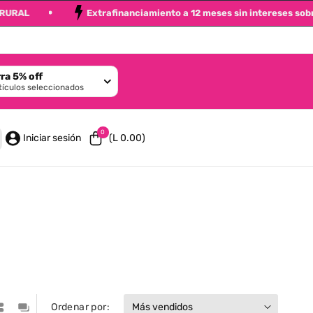
 BANRURAL
Extrafinanciamiento a 12 meses sin intereses 
ra 5% off
tículos seleccionados
0 artículos
0
Iniciar sesión
(L 0.00)
Ordenar por: