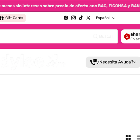
 12 meses sin intereses sobre precio de oferta con BAC, FICOHSA y
Idioma
Gift Cards
Español
Facebook
Instagram
TikTok
X (Twitter)
ahor
Buscar
En ar
¿Necesita Ayuda?